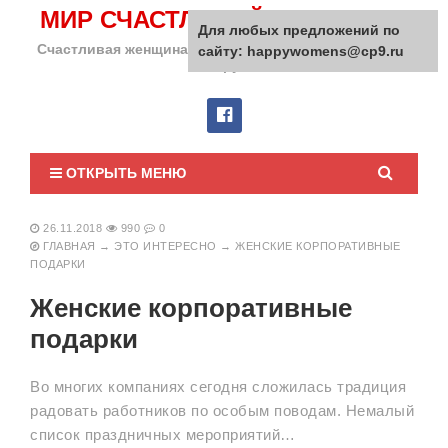
МИР СЧАСТЛИВОЙ ЖЕНЩИНЫ
Для любых предложений по
Счастливая женщина сделает счастливым весь мир
сайту: happywomens@cp9.ru
вокруг!
ОТКРЫТЬ МЕНЮ
26.11.2018
990
0
ГЛАВНАЯ
→
ЭТО ИНТЕРЕСНО
→
ЖЕНСКИЕ КОРПОРАТИВНЫЕ
ПОДАРКИ
Женские корпоративные
подарки
Во многих компаниях сегодня сложилась традиция
радовать работников по особым поводам. Немалый
список праздничных мероприятий…