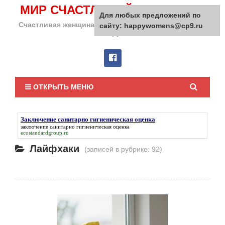
МИР СЧАСТЛИВОЙ ЖЕНЩИНЫ
Для любых предложений по
Счастливая женщина сделает счастливым весь мир
сайту: happywomens@cp9.ru
вокруг!
ОТКРЫТЬ МЕНЮ
Заключение санитарно гигиеническая оценка
заключение санитарно гигиеническая оценка
ecostandardgroup.ru
Лайфхаки
(записей в рубрике: 92)