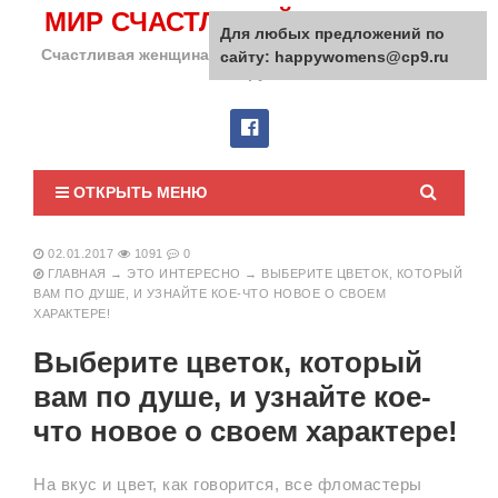
МИР СЧАСТЛИВОЙ ЖЕНЩИНЫ
Для любых предложений по
Счастливая женщина сделает счастливым весь мир
сайту: happywomens@cp9.ru
вокруг!
ОТКРЫТЬ МЕНЮ
02.01.2017
1091
0
ГЛАВНАЯ
→
ЭТО ИНТЕРЕСНО
→
ВЫБЕРИТЕ ЦВЕТОК, КОТОРЫЙ
ВАМ ПО ДУШЕ, И УЗНАЙТЕ КОЕ-ЧТО НОВОЕ О СВОЕМ
ХАРАКТЕРЕ!
Выберите цветок, который
вам по душе, и узнайте кое-
что новое о своем характере!
На вкус и цвет, как говорится, все фломастеры