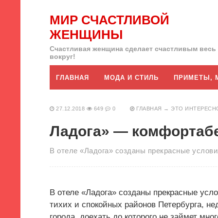
МИР СЧАСТЛИВОЙ
ЖЕНЩИНЫ
Счастливая женщина сделает счастливым весь
вокруг!
ГЛАВНАЯ
МОДА И СТИЛЬ
ПРИМЕТЫ, 
27.12.2018
649
0
ГЛАВНАЯ
→
ЭТО ИНТЕРЕСН
Ладога» — комфортабе
В отеле «Ладога» созданы прекрасные услови
В отеле «Ладога» созданы прекрасные усло
тихих и спокойных районов Петербурга, нед
города, доехать до которого не займет мно