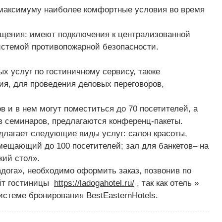
 максимуму наиболее комфортные условия во время
ещения: имеют подключения к централизованной
истемой противопожарной безопасности.
х услуг по гостиничному сервису, также
я, для проведения деловых переговоров,
в и в нем могут поместиться до 70 посетителей, а
в семинаров, предлагаются конференц-пакеты.
длагает следующие виды услуг: салон красоты,
вмещающий до 100 посетителей; зал для банкетов– на
кий стол».
адога», необходимо оформить заказ, позвонив по
айт гостиницы
https://ladogahotel.ru/
, так как отель »
истеме бронирования BestEasternHotels.