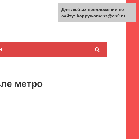
Для любых предложений по
сайту: happywomens@cp9.ru
И
зле метро