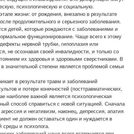
ческую, психологическую и социальную.
тапе жизни: от рождения, внезапно в результате
после продолжительного и серьезного заболевания.
тся детей, которые рождаются с заболеваниями и
нормальное функционирование. Чаще всего к этому
 дефекты нервной трубки, гипоплазия или
ся, не осознавая своей инвалидности, и только со
стоянием их здоровья и здоровыми сверстниками. В
 в значительной степени является проблемой семьи
икает в результате травм и заболеваний
сультов и потери конечностей (посттравматических,
чае наиболее важной является психологическая
жный способ справиться с новой ситуацией. Сначала
 агрессия и негативизм, наконец, депрессия, апатия
циент не должен оставаться один и нуждается в
 среды и психолога.
еских заболеваний чаще всего встречается при