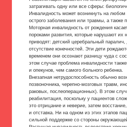
затрагивать одну или все сферы: биологи
Инвалидность может возникнуть на любом э
острого заболевания или травмы, а также 
Моторная инвалидность от рождения касае
пороками развития, которые нарушают их 
приводят: детский церебральный паралич,
отсутствие конечностей. Эти дети рождают
временем они осознают разницу чуда с со
этом случае проблема инвалидности также
и опекунов, чем самого больного ребенка.
Внезапная нетрудоспособность обычно возн
позвоночника, черепно-мозговых травм, ин
раковых, послеоперационных). В этом слу
реабилитация, поскольку у пациентов сло
это отрицание и неверие, затем восстание,
и отставка. Ни на одном из этих этапов па
сильной поддержке со стороны окружающей
Растущая инвалидность вследствие хронич