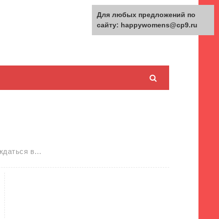
Для любых предложений по
сайту: happywomens@cp9.ru
уждаться в…