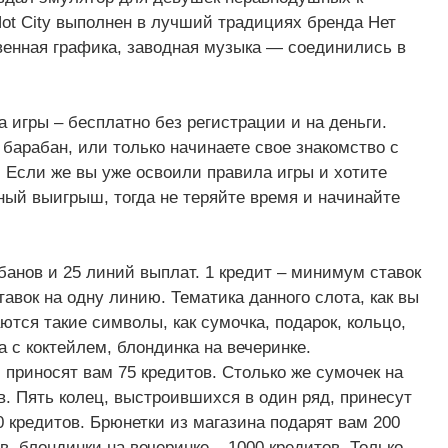
ot City выполнен в лучший традициях бренда Нет
венная графика, заводная музыка — соединились в
 игры – бесплатно без регистрации и на деньги.
барабан, или только начинаете свое знакомство с
. Если же вы уже освоили правила игры и хотите
ный выигрыш, тогда не теряйте время и начинайте
абанов и 25 линий выплат. 1 кредит – минимум ставок
авок на одну линию. Тематика данного слота, как вы
ются такие символы, как сумочка, подарок, кольцо,
а с коктейлем, блондинка на вечеринке.
 приносят вам 75 кредитов. Столько же сумочек на
в. Пять колец, выстроившихся в один ряд, принесут
0 кредитов. Брюнетки из магазина подарят вам 200
в, блондинки на вечеринке – 1000 кредитов. Только