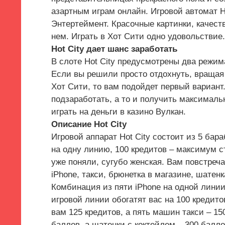
азартным играм онлайн. Игровой автомат H
Энтертеймент. Красочные картинки, качест
нем. Играть в Хот Сити одно удовольствие.
Hot City дает шанс заработать
В слоте Hot City предусмотрены два режима
Если вы решили просто отдохнуть, вращая 
Хот Сити, то вам подойдет первый вариант
подзаработать, а то и получить максималь
играть на деньги в казино Вулкан.
Описание Hot City
Игровой аппарат Hot City состоит из 5 бар
на одну линию, 100 кредитов – максимум ст
уже поняли, сугубо женская. Вам повстреча
iPhone, такси, брюнетка в магазине, шатенк
Комбинация из пяти iPhone на одной линии
игровой линии обогатят вас на 100 кредито
вам 125 кредитов, а пять машин такси – 15
баллов, а шатенки с коктейлем – 300 балло