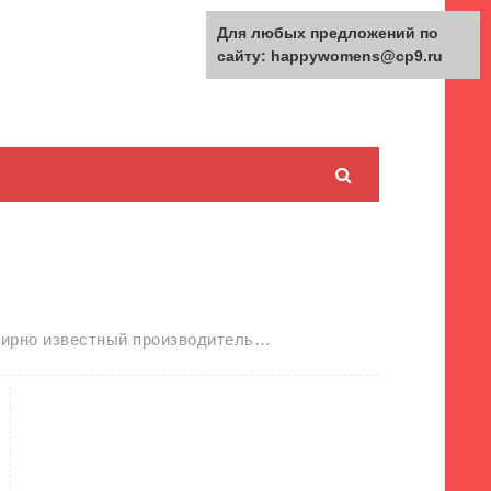
Для любых предложений по
сайту: happywomens@cp9.ru
семирно известный производитель…