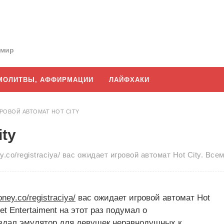
 мир
МОЛИТВЫ, АФФИРМАЦИИ
ЛАЙФХАКИ
РОВОЙ АВТОМАТ HOT CITY
ity
.co/registraciya/ вас ожидает игровой автомат Hot City. В
ney.co/registraciya/
вас ожидает игровой автомат Hot
t Entertaiment на этот раз подумал о
оздал эмулятор для девушек неравнодушных к