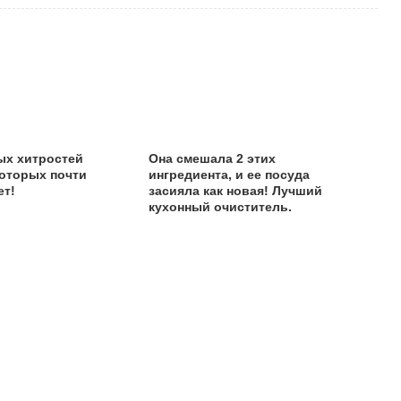
ых хитростей
Она смешала 2 этих
которых почти
ингредиента, и ее посуда
ет!
засияла как новая! Лучший
кухонный очиститель.