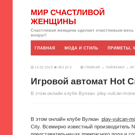
МИР СЧАСТЛИВОЙ
ЖЕНЩИНЫ
Счастливая женщина сделает счастливым весь
вокруг!
ГЛАВНАЯ
МОДА И СТИЛЬ
ПРИМЕТЫ, 
14.02.2019
963
0
ГЛАВНАЯ
→
ЛАЙФХАКИ
→
ИГ
Игровой автомат Hot C
В этом онлайн клубе Вулкан play-vulcan-money
В этом онлайн клубе Вулкан
play-vulcan-mo
City. Всемирно известный производитель Ne
представительницах прекрасного пола и с