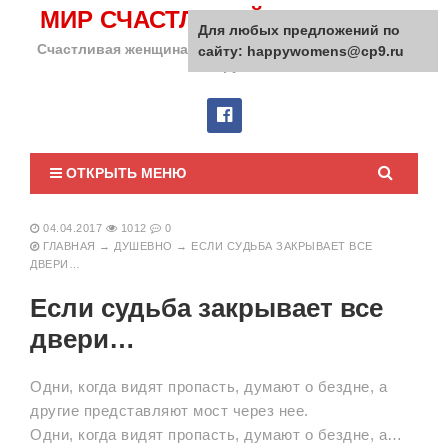
МИР СЧАСТЛИВОЙ ЖЕНЩИНЫ
Для любых предложений по
Счастливая женщина сделает счастливым весь мир
сайту: happywomens@cp9.ru
вокруг!
ОТКРЫТЬ МЕНЮ
04.04.2017
1012
0
ГЛАВНАЯ
→
ДУШЕВНО
→
ЕСЛИ СУДЬБА ЗАКРЫВАЕТ ВСЕ
ДВЕРИ…
Если судьба закрывает все
двери…
Одни, когда видят пропасть, думают о бездне, а
другие представляют мост через нее.
Одни, когда видят пропасть, думают о бездне, а…