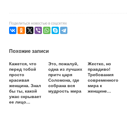
Поделиться новостью в соцсетях
Похожие записи
Кажется, что
Это, пожалуй,
Жестко, но
перед тобой
одна из лучших
правдиво!
просто
притч царя
Требования
красивая
Соломона, где
современного
женщина. Знал
собрана вся
мира к
бы ты, какой
мудрость мира
женщине…
ужас скрывает
ее лицо…