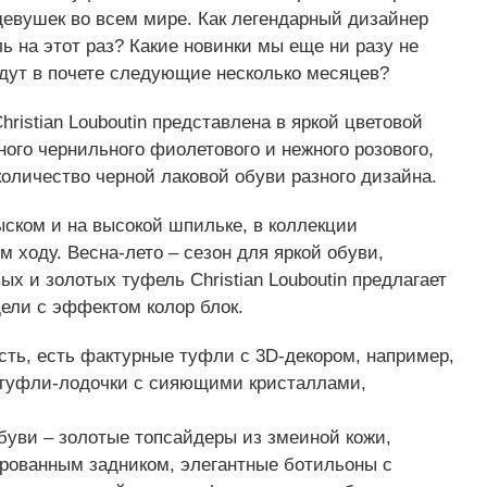
евушек во всем мире. Как легендарный дизайнер
ь на этот раз? Какие новинки мы еще ни разу не
удут в почете следующие несколько месяцев?
ristian Louboutin представлена в яркой цветовой
ого чернильного фиолетового и нежного розового,
количество черной лаковой обуви разного дизайна.
ском и на высокой шпильке, в коллекции
 ходу. Весна-лето – сезон для яркой обуви,
х и золотых туфель Christian Louboutin предлагает
ели с эффектом колор блок.
сть, есть фактурные туфли с 3D-декором, например,
 туфли-лодочки с сияющими кристаллами,
уви – золотые топсайдеры из змеиной кожи,
ированным задником, элегантные ботильоны с