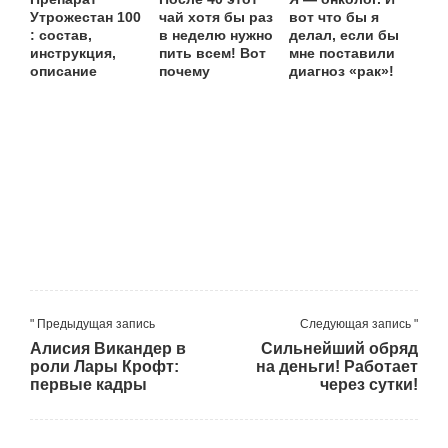
Утрожестан 100
чай хотя бы раз
вот что бы я
: состав,
в неделю нужно
делал, если бы
инструкция,
пить всем! Вот
мне поставили
описание
почему
диагноз «рак»!
" Предыдущая запись
Следующая запись "
Алисия Викандер в
Сильнейший обряд
роли Лары Крофт:
на деньги! Работает
первые кадры
через сутки!