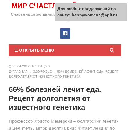
МИР СЧАСТЛИВОЙ ЖЕНЩИНЫ
Для любых предложений по
Счастливая женщина сделает счастливым весь мир
сайту: happywomens@cp9.ru
вокруг!
ОТКРЫТЬ МЕНЮ
25.04.2017
1894
0
ГЛАВНАЯ
→
ЗДОРОВЬЕ
→
66% БОЛЕЗНЕЙ ЛЕЧИТ ЕДА. РЕЦЕПТ
ДОЛГОЛЕТИЯ ОТ ИЗВЕСТНОГО ГЕНЕТИКА
66% болезней лечит еда.
Рецепт долголетия от
известного генетика
Профессор Христо Мемерски – болгарский генетик
и целитель, автор десятка книг, читает лекции по