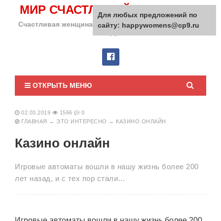
МИР СЧАСТЛИВОЙ ЖЕНЩИНЫ
Для любых предложений по
Счастливая женщина сделает счастливым весь мир
сайту: happywomens@cp9.ru
вокруг!
ОТКРЫТЬ МЕНЮ
02.03.2019
1566
0
ГЛАВНАЯ
→
ЭТО ИНТЕРЕСНО
→
КАЗИНО ОНЛАЙН
Казино онлайн
Игровые автоматы вошли в нашу жизнь более 200
лет назад, и с тех пор стали…
Игровые автоматы вошли в нашу жизнь более 200