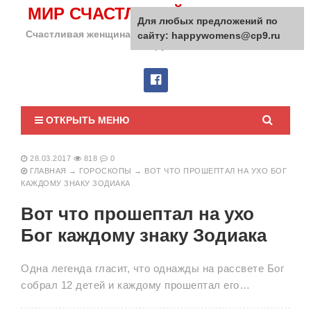
МИР СЧАСТЛИВОЙ ЖЕНЩИНЫ
Для любых предложений по
Счастливая женщина сделает счастливым весь мир
сайту: happywomens@cp9.ru
вокруг!
ОТКРЫТЬ МЕНЮ
28.03.2017
818
0
ГЛАВНАЯ
→
ГОРОСКОПЫ
→
ВОТ ЧТО ПРОШЕПТАЛ НА УХО БОГ
КАЖДОМУ ЗНАКУ ЗОДИАКА
Вот что прошептал на ухо
Бог каждому знаку Зодиака
Одна легенда гласит, что однажды на рассвете Бог
собрал 12 детей и каждому прошептал его…