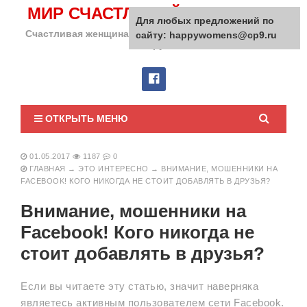
МИР СЧАСТЛИВОЙ ЖЕНЩИНЫ
Для любых предложений по
Счастливая женщина сделает счастливым весь мир
сайту: happywomens@cp9.ru
вокруг!
ОТКРЫТЬ МЕНЮ
01.05.2017
1187
0
ГЛАВНАЯ
→
ЭТО ИНТЕРЕСНО
→
ВНИМАНИЕ, МОШЕННИКИ НА
FACEBOOK! КОГО НИКОГДА НЕ СТОИТ ДОБАВЛЯТЬ В ДРУЗЬЯ?
Внимание, мошенники на
Facebook! Кого никогда не
стоит добавлять в друзья?
Если вы читаете эту статью, значит наверняка
являетесь активным пользователем сети Facebook.