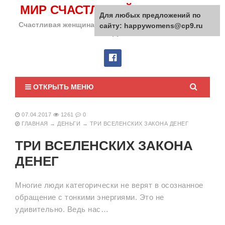
МИР СЧАСТЛИВОЙ ЖЕНЩИНЫ
Для любых предложений по
Счастливая женщина сделает счастливым весь мир
сайту: happywomens@cp9.ru
вокруг!
ОТКРЫТЬ МЕНЮ
07.04.2017
1261
0
ГЛАВНАЯ
→
ДЕНЬГИ
→
ТРИ ВСЕЛЕНСКИХ ЗАКОНА ДЕНЕГ
ТРИ ВСЕЛЕНСКИХ ЗАКОНА
ДЕНЕГ
Многие люди категорически не верят в осознанное
обращение с тонкими энергиями. Это не
удивительно. Ведь нас…