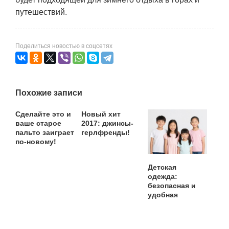
путешествий.
Поделиться новостью в соцсетях
Похожие записи
Сделайте это и
Новый хит
ваше старое
2017: джинсы-
пальто заиграет
герлфренды!
по-новому!
Детская
одежда:
безопасная и
удобная