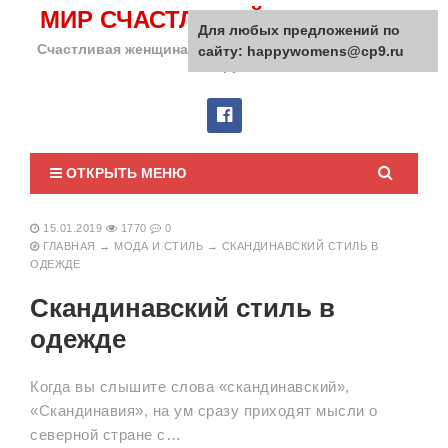
МИР СЧАСТЛИВОЙ ЖЕНЩИНЫ
Для любых предложений по
Счастливая женщина сделает счастливым весь мир
сайту: happywomens@cp9.ru
вокруг!
ОТКРЫТЬ МЕНЮ
15.01.2019
1770
0
ГЛАВНАЯ
→
МОДА И СТИЛЬ
→
СКАНДИНАВСКИЙ СТИЛЬ В
ОДЕЖДЕ
Скандинавский стиль в
одежде
Когда вы слышите слова «скандинавский»,
«Скандинавия», на ум сразу приходят мысли о
северной стране с…