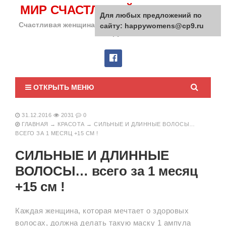
МИР СЧАСТЛИВОЙ ЖЕНЩИНЫ
Для любых предложений по
Счастливая женщина сделает счастливым весь мир
сайту: happywomens@cp9.ru
вокруг!
ОТКРЫТЬ МЕНЮ
31.12.2016
2031
0
ГЛАВНАЯ
→
КРАСОТА
→
СИЛЬНЫЕ И ДЛИННЫЕ ВОЛОСЫ…
ВСЕГО ЗА 1 МЕСЯЦ +15 СМ !
СИЛЬНЫЕ И ДЛИННЫЕ
ВОЛОСЫ… всего за 1 месяц
+15 см !
Каждая женщина, которая мечтает о здоровых
волосах, должна делать такую маску 1 ампула