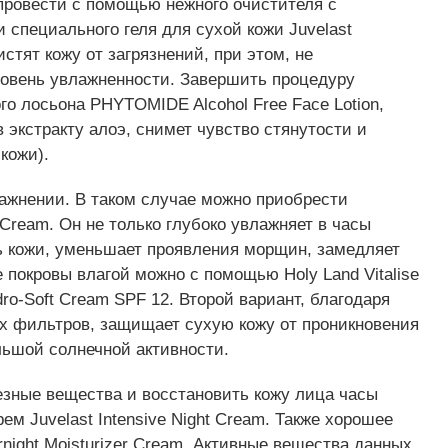
провести с помощью нежного очистителя с
и специального геля для сухой кожи Juvelast
стят кожу от загрязнений, при этом, не
ровень увлажненности. Завершить процедуру
о лосьона PHYTOMIDE Alcohol Free Face Lotion,
 экстракту алоэ, снимет чувство стянутости и
кожи).
лажнении. В таком случае можно приобрести
 Cream. Он не только глубоко увлажняет в часы
ь кожи, уменьшает проявления морщин, замедляет
 покровы влагой можно с помощью Holy Land Vitalise
ro-Soft Cream SPF 12. Второй вариант, благодаря
 фильтров, защищает сухую кожу от проникновения
ьшой солнечной активности.
езные вещества и восстановить кожу лица часы
м Juvelast Intensive Night Cream. Также хорошее
rnight Moisturizer Cream. Активные вещества данных