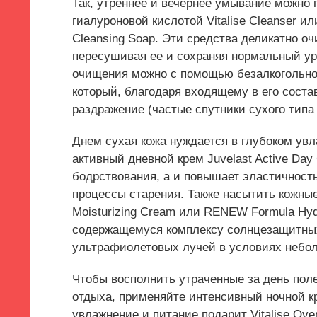
Так, утреннее и вечернее умывание можно 
гиалуроновой кислотой Vitalise Cleanser ил
Cleansing Soap. Эти средства деликатно очи
пересушивая ее и сохраняя нормальный у
очищения можно с помощью безалкогольног
который, благодаря входящему в его состав
раздражение (частые спутники сухого типа 
Днем сухая кожа нуждается в глубоком ув
активный дневной крем Juvelast Active Day
бодрствования, а и повышает эластичност
процессы старения. Также насытить кожные
Moisturizing Cream или RENEW Formula Hyd
содержащемуся комплексу солнцезащитных
ультрафиолетовых лучей в условиях небол
Чтобы восполнить утраченные за день пол
отдыха, применяйте интенсивный ночной кре
увлажнение и питание подарит Vitalise Ove