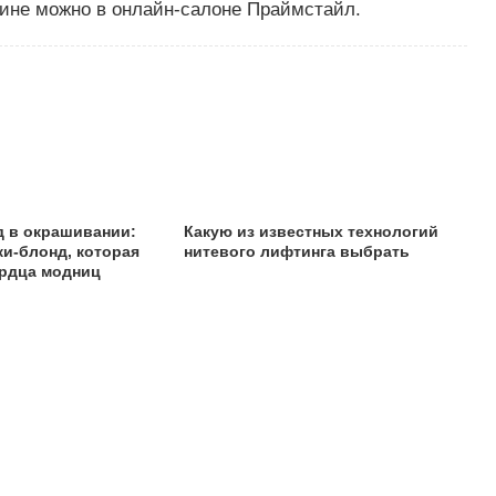
раине можно в онлайн-салоне Праймстайл.
 в окрашивании:
Какую из известных технологий
ки-блонд, которая
нитевого лифтинга выбрать
ердца модниц