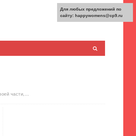
Для любых предложений по
сайту: happywomens@cp9.ru
воей части,…