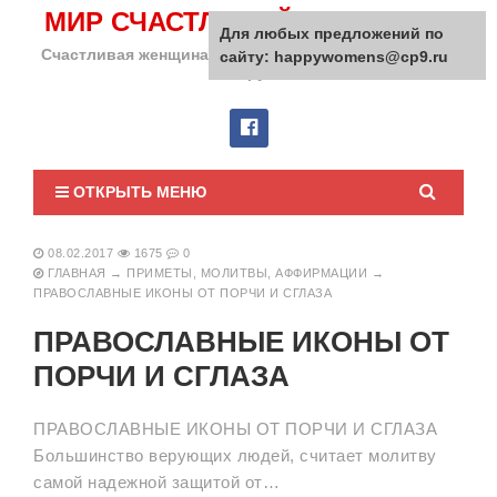
МИР СЧАСТЛИВОЙ ЖЕНЩИНЫ
Для любых предложений по
Счастливая женщина сделает счастливым весь мир
сайту: happywomens@cp9.ru
вокруг!
ОТКРЫТЬ МЕНЮ
08.02.2017
1675
0
ГЛАВНАЯ
→
ПРИМЕТЫ, МОЛИТВЫ, АФФИРМАЦИИ
→
ПРАВОСЛАВНЫЕ ИКОНЫ ОТ ПОРЧИ И СГЛАЗА
ПРАВОСЛАВНЫЕ ИКОНЫ ОТ
ПОРЧИ И СГЛАЗА
ПРАВОСЛАВНЫЕ ИКОНЫ ОТ ПОРЧИ И СГЛАЗА
Большинство верующих людей, считает молитву
самой надежной защитой от…