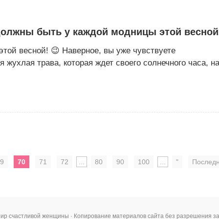
 должны быть у каждой модницы этой весной
той весной! 😉 Наверное, вы уже чувствуете
 жухлая трава, которая ждет своего солнечного часа, н
9
70
71
72
...
80
90
100
...
"
Послед
ир счастливой женщины · Копирование материалов сайта без разрешения 