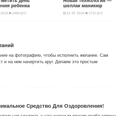
тметить день
Новая технология —
ения ребенка
шеллак маникюр
. 2019
2484
0
23. 05. 2019
2731
0
ланий
ание на фотографию, чтобы исполнить желание. Сам
т и на нем начертить круг. Делаем это простым
икальное Средство Для Оздоровления!
туральная сладость с насыщенным вкусом особо хорош