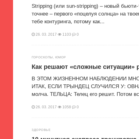
Stripping (или sun-stripping) – новый бьют
точнее – первого «поцелуя солнца» на твое
тебе контуринга, потому как...
26. 03. 2017
1103
0
ГОРОСКОПЫ
,
ЮМОР
Как решают «сложные ситуации» р
В ЭТОМ ЖИЗНЕННОМ НАБЛЮДЕНИИ МНОГ
ИТАК, ЕСЛИ ТРЫНДЕЦ СЛУЧИЛСЯ У: ОВНА: О
молча. ТЕЛЬЦА: Телец его решит. Потом все
26. 03. 2017
1058
0
ЗДОРОВЬЕ