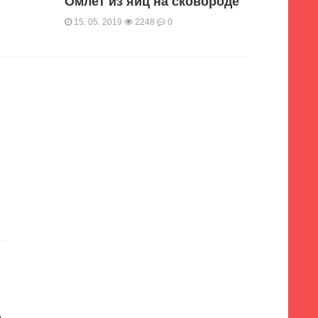
Омлет из яиц на сковороде
Где лу
зубы
15. 05. 2019
2248
0
16. 04. 
а