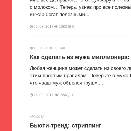
с молоком… Теперь, узнав про все полезн
инжир богат полезными...
26. 03. 2017
1683
0
ДЕНЬГИ
,
ОТНОШЕНИЯ
Как сделать из мужа миллионера
Любая женщина может сделать из своего 
этим простым правилам: Поверьте в мужа П
что «ваш муж объелся груш»....
26. 03. 2017
1556
0
КРАСОТА
Бьюти-тренд: стриппинг