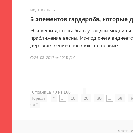
МОДА И СТИЛЬ
5 элементов гардероба, которые
Эти вещи должны быть у каждой модницы э
приближение весны. Из-под снега виднеется
деревьях лениво появляются первые...
26. 03. 2017
1215
0
Страница 70 из 166
"
Первая
"
...
10
20
30
...
68
6
яя "
© 2023 М