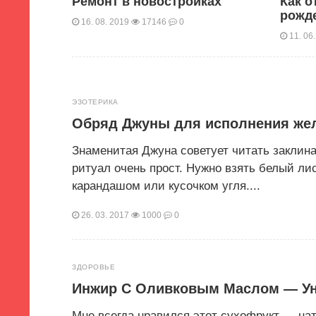
ыбрать
Ремонт в новостройках
Как о
рожд
16. 08. 2019
17146
0
11. 06
ЭЗОТЕРИКА
Обряд Джуны для исполнения же
Знаменитая Джуна советует читать заклин
ритуал очень прост. Нужно взять белый лис
карандашом или кусочком угля....
26. 03. 2017
1000
0
ЗДОРОВЬЕ
Инжир С Оливковым Маслом — Ун
Мне всегда нравился этот сухофрукт — на