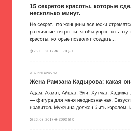
15 секретов красоты, которые сде
несколько минут.
Не секрет, что женщины всячески стремят
различные хитрости, чтобы упростить эт
красоты, которые позволят создать...
26. 03. 2017
1170
0
ЭТО ИНТЕРЕСНО
Жена Рамзана Кадырова: какая он
Адам, Ахмат, Айшат, Эли, Хутмат, Хадижа
— фигура для меня неоднозначная. Безусло
нравится. Мужчина должен быть королём. И
26. 03. 2017
3093
0