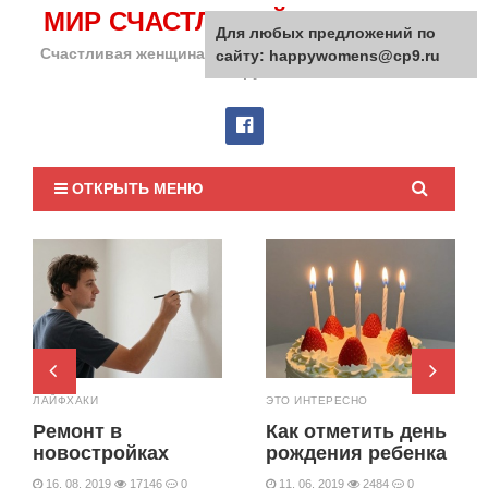
МИР СЧАСТЛИВОЙ ЖЕНЩИНЫ
Для любых предложений по
Счастливая женщина сделает счастливым весь мир
сайту: happywomens@cp9.ru
вокруг!
ОТКРЫТЬ МЕНЮ
pr
n
ЛАЙФХАКИ
ЭТО ИНТЕРЕСНО
e
e
Ремонт в
Как отметить день
v
xt
новостройках
рождения ребенка
16. 08. 2019
17146
0
11. 06. 2019
2484
0