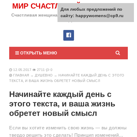
МИР СЧАСТЛИВОЙ ЖЕНЩИНЫ
Для любых предложений по
Счастливая женщина сделает счастливым весь мир
сайту: happywomens@cp9.ru
вокруг!
ОТКРЫТЬ МЕНЮ
12.05.2017
2711
0
ГЛАВНАЯ
→
ДУШЕВНО
→
НАЧИНАЙТЕ КАЖДЫЙ ДЕНЬ С ЭТОГО
ТЕКСТА, И ВАША ЖИЗНЬ ОБРЕТЕТ НОВЫЙ СМЫСЛ
Начинайте каждый день с
этого текста, и ваша жизнь
обретет новый смысл
Если вы хотите изменить свою жизнь — вы должны
твердо решить это сделать! Принцип изменений…