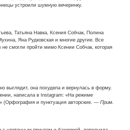
нницы устроили шумную вечеринку.
тьева
,
Татьяна Навка
,
Ксения Собчак
,
Полина
Мухина
,
Яна Рудковская и многие другие. Все
и не смогли пройти мимо Ксении Собчак
,
которая
но выглядит
,
она похудела и вернулась в форму.
сении
,
написала в Instagram: «На режиме
к»
(
Орфография и пунктуация авторские. —
Прим.
o с цветочным принтом и бахромой
,
дополнила