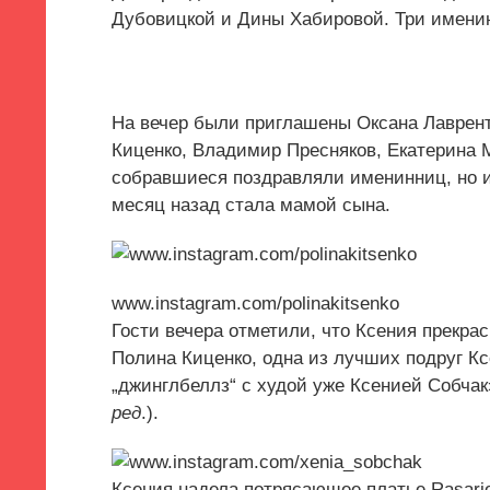
Дубовицкой и Дины Хабировой. Три имени
На вечер были приглашены Оксана Лаврен
Киценко
,
Владимир Пресняков
,
Екатерина 
собравшиеся поздравляли именинниц
,
но 
месяц назад стала мамой сына.
www.instagram.com/polinakitsenko
Гости вечера отметили
,
что Ксения прекрас
Полина Киценко
,
одна из лучших подруг К
„джинглбеллз“ с худой уже Ксенией Собча
ред
.).
Ксения надела потрясающее платье Rasari