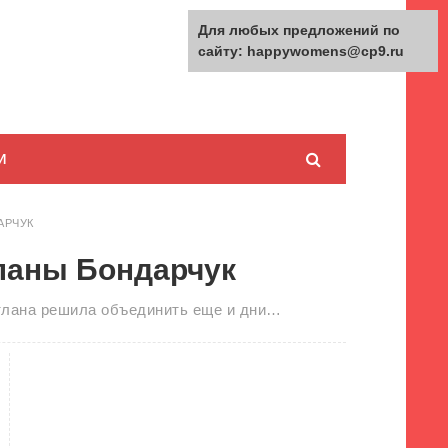
Для любых предложений по
сайту: happywomens@cp9.ru
И
АРЧУК
ланы Бондарчук
етлана решила объединить еще и дни…