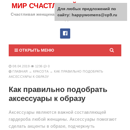
МИР СЧАСТЛИВОЙ ЖЕНЩИНЫ
Для любых предложений по
Счастливая женщина сделает счастливым весь мир
сайту: happywomens@cp9.ru
вокруг!
ОТКРЫТЬ МЕНЮ
08.04.2019
1236
0
ГЛАВНАЯ
→
КРАСОТА
→
КАК ПРАВИЛЬНО ПОДОБРАТЬ
АКСЕССУАРЫ К ОБРАЗУ
Как правильно подобрать
аксессуары к образу
Аксессуары являются важной составляющей
гардероба любой женщины. Аксессуары помогают
сделать акценты в образе, подчеркнуть