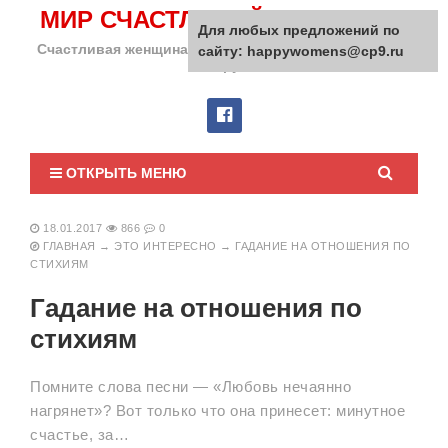
МИР СЧАСТЛИВОЙ ЖЕНЩИНЫ
Для любых предложений по
Счастливая женщина сделает счастливым весь мир
сайту: happywomens@cp9.ru
вокруг!
ОТКРЫТЬ МЕНЮ
18.01.2017
866
0
ГЛАВНАЯ
→
ЭТО ИНТЕРЕСНО
→
ГАДАНИЕ НА ОТНОШЕНИЯ ПО
СТИХИЯМ
Гадание на отношения по
стихиям
Помните слова песни — «Любовь нечаянно
нагрянет»? Вот только что она принесет: минутное
счастье, за…