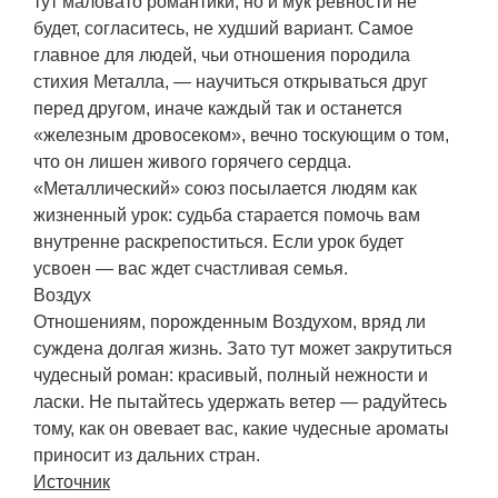
тут маловато романтики, но и мук ревности не
будет, согласитесь, не худший вариант. Самое
главное для людей, чьи отношения породила
стихия Металла, — научиться открываться друг
перед другом, иначе каждый так и останется
«железным дровосеком», вечно тоскующим о том,
что он лишен живого горячего сердца.
«Металлический» союз посылается людям как
жизненный урок: судьба старается помочь вам
внутренне раскрепоститься. Если урок будет
усвоен — вас ждет счастливая семья.
Воздух
Отношениям, порожденным Воздухом, вряд ли
суждена долгая жизнь. Зато тут может закрутиться
чудесный роман: красивый, полный нежности и
ласки. Не пытайтесь удержать ветер — радуйтесь
тому, как он овевает вас, какие чудесные ароматы
приносит из дальних стран.
Источник