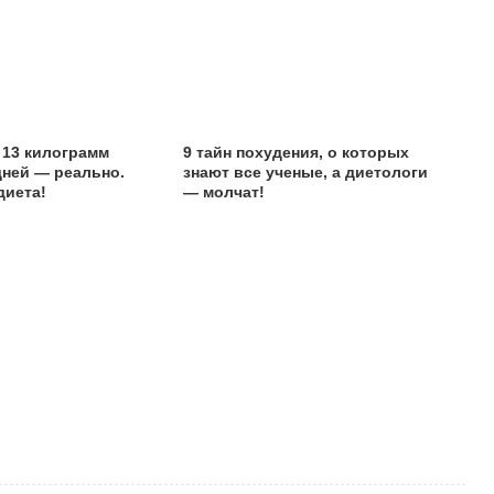
 13 килограмм
9 тайн похудения, о которых
 дней — реально.
знают все ученые, а диетологи
диета!
— молчат!