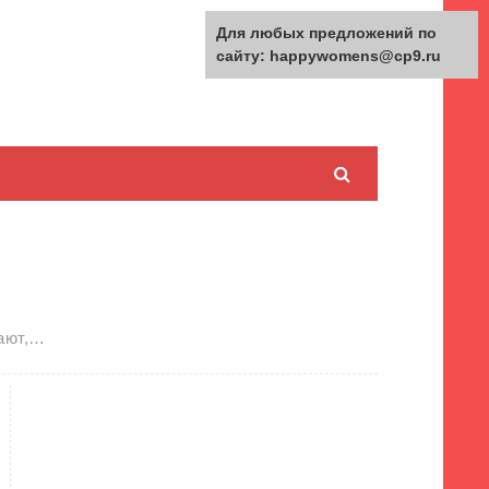
Для любых предложений по
сайту: happywomens@cp9.ru
вают,…