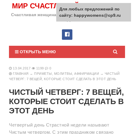
МИР СЧАСТЛИВОЙ ЖЕНЩИНЫ
Для любых предложений по
Счастливая женщина сделает счастливым весь мир
сайту: happywomens@cp9.ru
вокруг!
ОТКРЫТЬ МЕНЮ
13.04.2017
1199
0
ГЛАВНАЯ
→
ПРИМЕТЫ, МОЛИТВЫ, АФФИРМАЦИИ
→
ЧИСТЫЙ
ЧЕТВЕРГ: 7 ВЕЩЕЙ, КОТОРЫЕ СТОИТ СДЕЛАТЬ В ЭТОТ ДЕНЬ
ЧИСТЫЙ ЧЕТВЕРГ: 7 ВЕЩЕЙ,
КОТОРЫЕ СТОИТ СДЕЛАТЬ В
ЭТОТ ДЕНЬ
Четвертый день Страстной недели называют
Чистым четвергом. С этим праздником связано