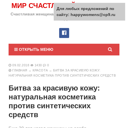
МИР СЧАСТЛИВОЙ ЖЕНЩИНЫ
Для любых предложений по
Счастливая женщина сделает счастливым весь мир
сайту: happywomens@cp9.ru
вокруг!
ОТКРЫТЬ МЕНЮ
09.02.2018
1430
0
ГЛАВНАЯ
→
КРАСОТА
→
БИТВА ЗА КРАСИВУЮ КОЖУ:
НАТУРАЛЬНАЯ КОСМЕТИКА ПРОТИВ СИНТЕТИЧЕСКИХ СРЕДСТВ
Битва за красивую кожу:
натуральная косметика
против синтетических
средств