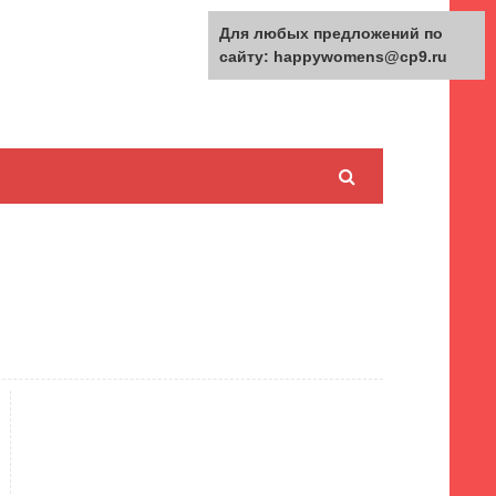
Для любых предложений по
сайту: happywomens@cp9.ru