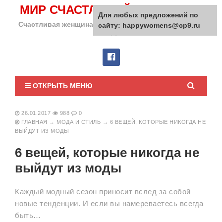
МИР СЧАСТЛИВОЙ ЖЕНЩИНЫ
Для любых предложений по
Счастливая женщина сделает счастливым весь мир
сайту: happywomens@cp9.ru
вокруг!
ОТКРЫТЬ МЕНЮ
26.01.2017
988
0
ГЛАВНАЯ
→
МОДА И СТИЛЬ
→
6 ВЕЩЕЙ, КОТОРЫЕ НИКОГДА НЕ
ВЫЙДУТ ИЗ МОДЫ
6 вещей, которые никогда не
выйдут из моды
Каждый модный сезон приносит вслед за собой
новые тенденции. И если вы намереваетесь всегда
быть…