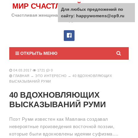
МИР СЧАСТЛИВОЙ ЖЕНЩИНЫ
Для любых предложений по
Счастливая женщина сделает счастливым весь мир
сайту: happywomens@cp9.ru
вокруг!
ОТКРЫТЬ МЕНЮ
04.03.2017
1721
0
ГЛАВНАЯ
→
ЭТО ИНТЕРЕСНО
→
40 ВДОХНОВЛЯЮЩИХ
ВЫСКАЗЫВАНИЙ РУМИ
40 ВДОХНОВЛЯЮЩИХ
ВЫСКАЗЫВАНИЙ РУМИ
Поэт Руми известен как Мавлана создавал
невероятные произведения восточной поэзии,
которые были вдохновлены идеями суфизма….