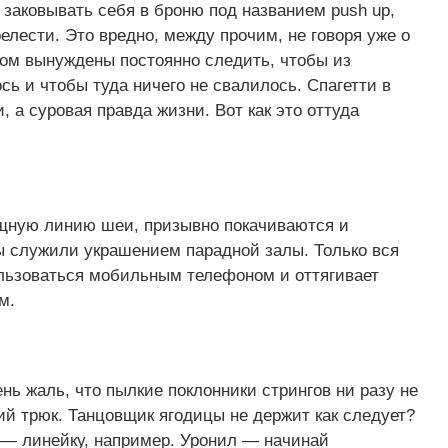
заковывать себя в броню под названием push up,
елести. Это вредно, между прочим, не говоря уже о
том вынуждены постоянно следить, чтобы из
сь и чтобы туда ничего не свалилось. Спагетти в
 а суровая правда жизни. Вот как это оттуда
ящную линию шеи, призывно покачиваются и
ы служили украшением парадной залы. Только вся
ользоваться мобильным телефоном и оттягивает
м.
чень жаль, что пылкие поклонники стрингов ни разу не
й трюк. Танцовщик ягодицы не держит как следует?
е — линейку, например. Уронил — начинай