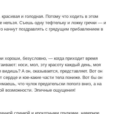
 красивая и голодная. Потому что ходить в этом
е нельзя. Съешь одну тефтельку и ложку гречки — и
 то начнут поздравлять с грядущим прибавлением в
они хороши, безусловно, — когда приходит время
аивают: носи, мол, эту красоту каждый день, моя
е видишь? А он, оказывается, представляет. Вот он
ет сердце и кое-какие части тела пониже. Вот бы он
имаешь, что чулок предательски пополз вниз, а на
акой возможности. Эпичные ощущения!
рачной спинкой и крохотными грудками, наверное,