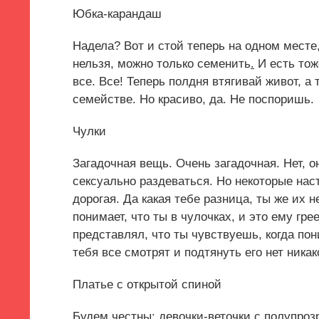
Юбка-карандаш
Надела? Вот и стой теперь на одном месте,
нельзя, можно только семенить
.
И есть тож
все. Все! Теперь полдня втягивай живот, а
семействе. Но красиво, да. Не поспоришь.
Чулки
Загадочная вещь. Очень загадочная. Нет, 
сексуально раздеваться. Но некоторые наст
дорогая. Да какая тебе разница, ты же их н
понимает, что ты в чулочках, и это ему гре
представлял, что ты чувствуешь, когда пон
тебя все смотрят и подтянуть его нет ник
Платье с открытой спиной
Будем честны: девочки-веточки с полупроз