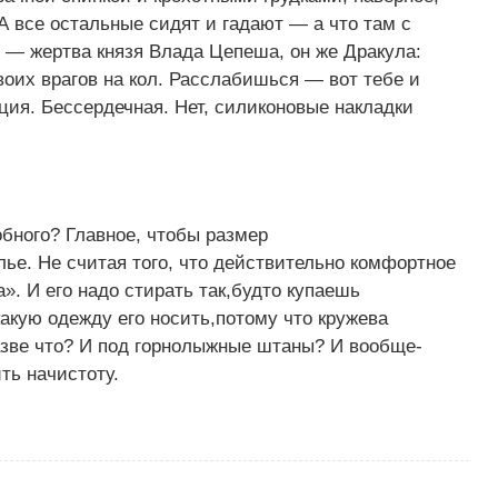
А все остальные сидят и гадают — а что там с
 — жертва князя Влада Цепеша, он же Дракула:
оих врагов на кол. Расслабишься — вот тебе и
ация. Бессердечная. Нет, силиконовые накладки
обного? Главное, чтобы размер
лье. Не считая того, что действительно комфортное
а». И его надо стирать так,будто купаешь
какую одежду его носить,потому что кружева
азве что? И под горнолыжные штаны? И вообще-
ить начистоту.