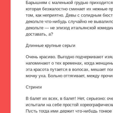
Барышням с маленькой грудью приходится 
которая безжалостно сминает их нежные пр
том, как неприятно. Девы с солидным бюс
декольте что-нибудь случайно не вывалило
декольте — не эпизод итальянской комедии,
доставать, а?
Длинные крупные серьги
Очень красиво. Выгодно подчеркивают из
напоминают о тех временах, когда женщин
эта красота путается в волосах, мешает п
мочку уха. Больно оттягивает, между прочи
Стринги
В балет их всех, в балет! Нет, серьезно: о
испытали на себе простой хореографически
Пусть тогда ими держит что-нибудь тонко